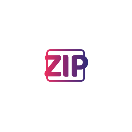
planeta, contribuyendo al desarrollo sostenible y a
la construcción de un futuro más verde para las
próximas generaciones.
Artículo anterior
RKI HONDURAS CELEBRA EL DÍA DE LA
FAMILIA...
Siguiente artículo